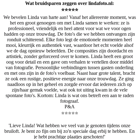
Wat bruidsparen zeggen over lindafoto.nl:
⭐️⭐️⭐️⭐️⭐️
We bevelen Linda van harte aan! Vanaf het allereerste moment, was
het een groot genoegen om met Linda samen te werken: ze is
professioneel, vriendelijk en heel attent voor wat we voor ogen
hadden op onze trouwdag. De foto's die we hebben ontvangen zijn
ronduit schitterend. Elke foto legt de emotionele momenten heel
mooi, kleurrijk en authentiek vast, waardoor het echt voelde alsof
we de dag opnieuw beleefden. De composities zijn doordacht en
artistiek, zonder geforceerd over te komen. Linda heeft een groot
oog voor detail en een gave om verhalen te vertellen door middel
van fotografie. Persoonlijke verbindingen tussen gasten onderling
en met ons zijn in de foto's voelbaar. Naast haar grote talent, bracht
ze ook een rustige, positieve energie naar onze trouwdag. Ze ging
naadloos op in het geheel en zorgde ervoor dat iedereen zich op
zijn/haar gemak voelde, wat ook tot uiting kwam in de vele
spontane foto's. Kortom: Linda is wat ons betreft een aan te raden
fotograaf.
P&A
⭐️⭐️⭐️⭐️⭐️
'Lieve Linda! Wat hebben we veel van je genoten tijdens onze
bruiloft. Je bent zo fijn om bij zo'n speciale dag erbij te hebben. En
je hebt prachtige plaatjes geschoten!'