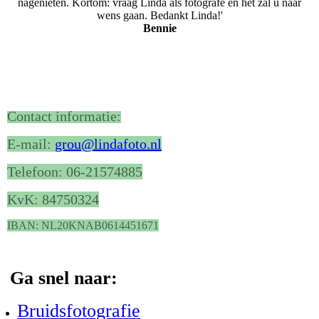
nagenieten. Kortom: vraag Linda als fotografe en het zal u naar
wens gaan. Bedankt Linda!'
Bennie
Contact informatie:
E-mail:
grou@lindafoto.nl
Telefoon: 06-21574885
KvK: 84750324
IBAN: NL20KNAB0614451671
Ga snel naar:
Bruidsfotografie