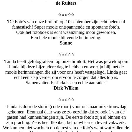
de Ruiters
⭐️⭐️⭐️⭐️⭐️
'De Foto's van onze bruiloft op 10 september zijn echt helemaal
fantastisch! Super mooie ontspannende en spontane foto's.
Ook het fotoboek is echt waanzinnig mooi geworden.
Een hele mooie blijvende herinnering.
Sanne
⭐️⭐️⭐️⭐️⭐️
'Linda heeft gefotografeerd op onze bruiloft. Het was geweldig om
Linda bij deze bijzondere dag te hebben en we zijn blij met de
mooie herinneringen die zij voor ons heeft vastgelegd. Linda gaat
echt een stap verder om ervoor te zorgen dat alles top is.
Samenvattend: Linda is een echte aanrader.'
Dirk Willem
⭐️⭐️⭐️⭐️⭐️
'Linda is door de storm (code rood) voor ons naar onze trouwdag
gekomen. Eenmaal daar was ze zo gezellig dat ze ook 1 van de
gasten had kunnen/mogen zijn. De eerste foto's zijn al binnen en
zijn prachtig. Ze is heel flexibel, betrouwbaar en levert vakwerk.
We kunnen niet wachten op de rest van de foto's want wat zullen de