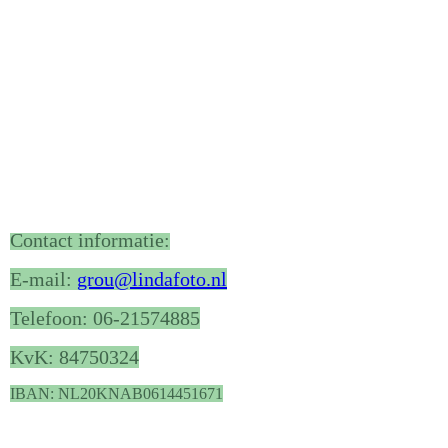
Contact informatie:
E-mail:
grou@lindafoto.nl
Telefoon: 06-21574885
KvK: 84750324
IBAN: NL20KNAB0614451671