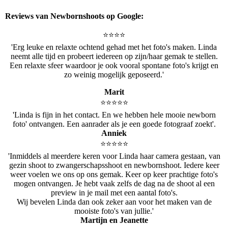
Reviews van Newbornshoots op Google:
⭐️⭐️⭐️⭐️
'Erg leuke en relaxte ochtend gehad met het foto's maken. Linda
neemt alle tijd en probeert iedereen op zijn/haar gemak te stellen.
Een relaxte sfeer waardoor je ook vooral spontane foto's krijgt en
zo weinig mogelijk geposeerd.'
Marit
⭐️⭐️⭐️⭐️⭐️
'Linda is fijn in het contact. En we hebben hele mooie newborn
foto' ontvangen. Een aanrader als je een goede fotograaf zoekt'.
Anniek
⭐️⭐️⭐️⭐️⭐️
'Inmiddels al meerdere keren voor Linda haar camera gestaan, van
gezin shoot to zwangerschapsshoot en newbornshoot. Iedere keer
weer voelen we ons op ons gemak. Keer op keer prachtige foto's
mogen ontvangen. Je hebt vaak zelfs de dag na de shoot al een
preview in je mail met een aantal foto's.
Wij bevelen Linda dan ook zeker aan voor het maken van de
mooiste foto's van jullie.'
Martijn en Jeanette