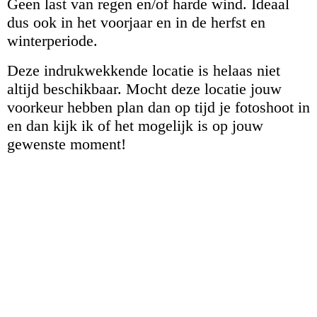
Geen last van regen en/of harde wind. Ideaal
dus ook in het voorjaar en in de herfst en
winterperiode.
Deze indrukwekkende locatie is helaas niet
altijd beschikbaar. Mocht deze locatie jouw
voorkeur hebben plan dan op tijd je fotoshoot in
en dan kijk ik of het mogelijk is op jouw
gewenste moment!
Gezinsshoot - fotolocatie Broerekerk Bolsward - gezinsfotograaf
Friesland - lindafoto.nl
Gezinsshoot Bolsward - fotoshoot Broerekerk Bolsward -
gezinsfotograaf in Friesland - lindafoto.nl
Gezinsshoot lindafoto.nl - fotoshoot Broerekerk Bolsward -
gezinsfotograaf Friesland
Zwangerschapsfotografie Friesland - SEO zichtbaarheid-
lindafoto.nl - fotograaf Bolsward_1