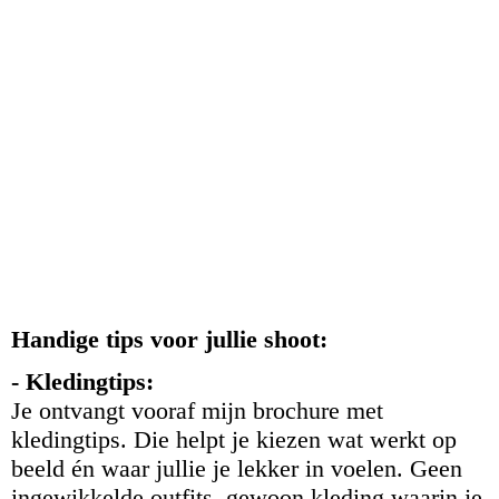
Zwangerschapsfotograaf Friesland-lindafoto.nl-Fotograaf Bolsward
- Friesland_1
Zwangerschapsfotograaf- zwangerschapsfotoshoot Friesland
lindafoto.nl
Fotoshoot Broerekerk - bruidsfotografie Friesland- trouwen in
friesland - lindafoto.nl
Fotoshoot Broerekerk- bruidsfotografie Friesland- lindafoto.nl
Fotoshoot bruiloft - trouwfotografie Friesland- lindafoto.nl-
Bolsward
Handige tips voor jullie shoot:
- Kledingtips:
Je ontvangt vooraf mijn brochure met
kledingtips. Die helpt je kiezen wat werkt op
beeld én waar jullie je lekker in voelen. Geen
ingewikkelde outfits, gewoon kleding waarin je