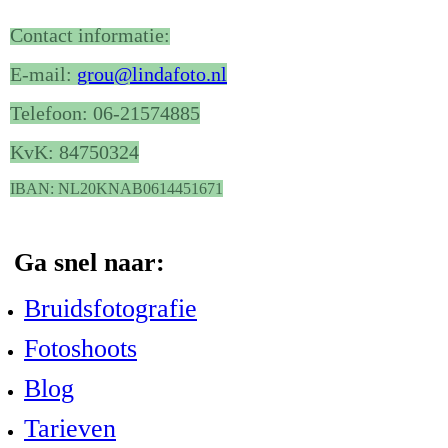
Contact informatie:
E-mail:
grou@lindafoto.nl
Telefoon: 06-21574885
KvK: 84750324
IBAN: NL20KNAB0614451671
Ga snel naar:
Bruidsfotografie
Fotoshoots
Blog
Tarieven