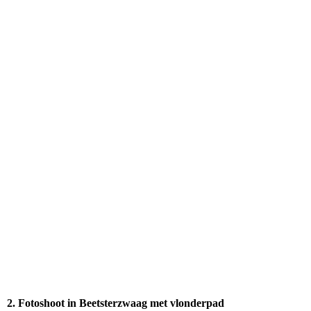
Familieshoot Oranjewoud - fotograaf lindafoto.nl
2. Fotoshoot in Beetsterzwaag met vlonderpad