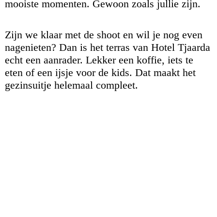
mooiste momenten. Gewoon zoals jullie zijn.
Zijn we klaar met de shoot en wil je nog even
nagenieten? Dan is het terras van Hotel Tjaarda
echt een aanrader. Lekker een koffie, iets te
eten of een ijsje voor de kids. Dat maakt het
gezinsuitje helemaal compleet.
Familieshoot - gezinsfotografie friesland - fotograaf friesland -
lindafoto.nl
Familiefotoshoot- fotograaf in friesland - lindafoto.nl_1
Gezinsfotoshoot - Fotoshoot Friesland- fotograaf friesland -
lindafoto.nl