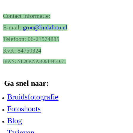
Contact informatie:
E-mail:
grou@lindafoto.nl
Telefoon: 06-21574885
KvK: 84750324
IBAN: NL20KNAB0614451671
Ga snel naar:
Bruidsfotografie
Fotoshoots
Blog
Tarieven