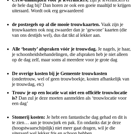
de hele dag bij? Dan horen ze ook een goeie maaltijd te krijgen
uiteraard. Wordt ook erg gewaardeerd
de postzegels op al die mooie trouwkaarten.
Vaak zijn je
trouwkaarten ook nog zwaarder dan je ‘gewone’ kaarten (die
van ons destijds wel), dus dat tikt al lekker aan.
Alle ‘beauty’ afspraken vóór je trouwdag.
Je nagels, je haar,
je schoonheidsbehandelingen, die afspraken heb je niet alleen
op de dag zelf, maar soms al meerdere voor je grote dag
De overige kosten bij je Gemeente trouwkosten
(ondertrouw, wel of geen trouwboekje, kosten afhankelijk van
je trouwdag, etc)
Trouw je op een locatie wat niet een officiële trouwlocatie
is?
Dan zul je deze moeten aanmelden als ‘trouwlocatie voor
een dag’
Stomerij kosten:
Je hebt een fantastische dag gehad en dit is
te zien… aan je trouwjurk en pak. En ondanks dat je deze
(hoogstwaarschijnlijk) niet meer gaat dragen, wil je die
uiteraard wel lekker fris en schoon hebben.