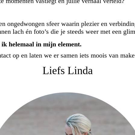
e momenten vastlegt en jullie verhaal verteld?
en ongedwongen sfeer waarin plezier en verbinding
nnen lach én foto’s die je steeds weer met een glim
 ik helemaal in mijn element.
ontact op en laten we er samen iets moois van mak
Liefs Linda